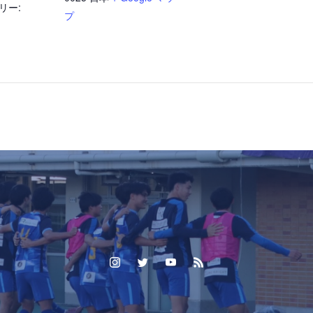
リー:
プ