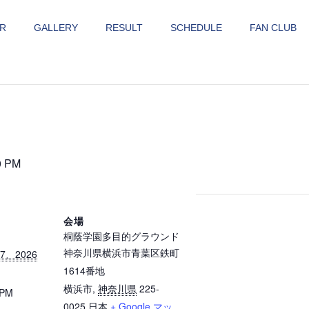
R
GALLERY
RESULT
SCHEDULE
FAN CLUB
0 PM
会場
桐蔭学園多目的グラウンド
神奈川県横浜市青葉区鉄町
、2026
1614番地
横浜市
,
神奈川県
225-
 PM
0025
日本
+ Google マッ