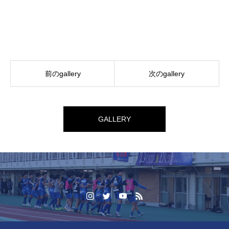
前のgallery
次のgallery
GALLERY