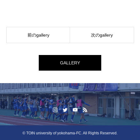
前のgallery
次のgallery
GALLERY
© TOIN university of yokohama-FC. All Rights Reserved.