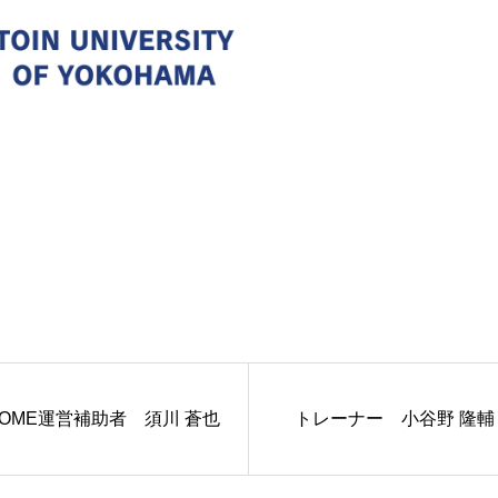
HOME運営補助者 須川 蒼也
トレーナー 小谷野 隆輔