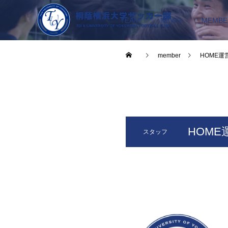
TEAM
NEWS
MEMBE
member
HOME運
HOME
スタッフ