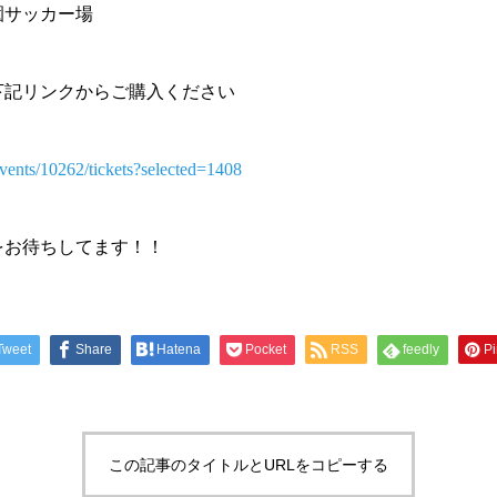
園サッカー場
下記リンクからご購入ください
/events/10262/tickets?selected=1408
をお待ちしてます！！
Tweet
Share
Hatena
Pocket
RSS
feedly
Pi
この記事のタイトルとURLをコピーする