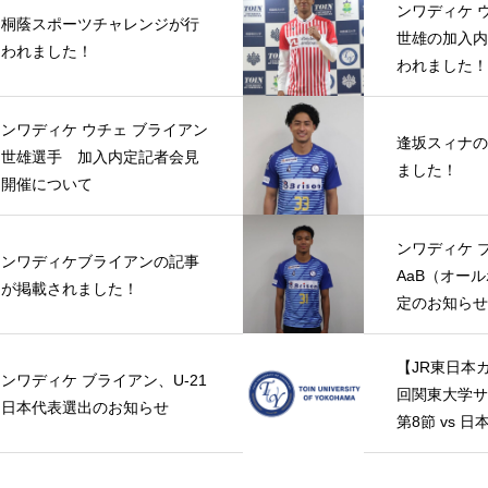
ンワディケ 
桐蔭スポーツチャレンジが行
世雄の加入内
われました！
われました！
ンワディケ ウチェ ブライアン
逢坂スィナの
世雄選手 加入内定記者会見
ました！
開催について
ンワディケ 
ンワディケブライアンの記事
AaB（オー
が掲載されました！
定のお知らせ
【JR東日本カッ
ンワディケ ブライアン、U-21
回関東大学サ
日本代表選出のお知らせ
第8節 vs 