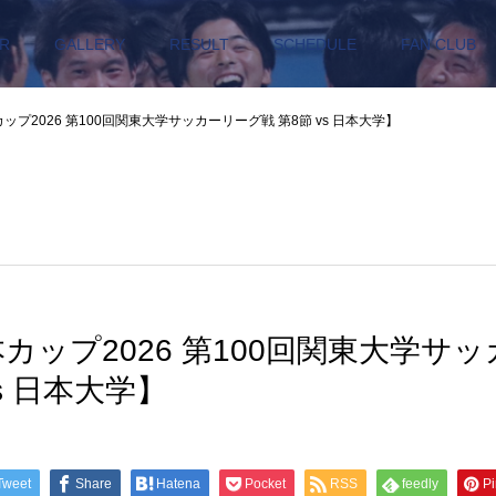
R
GALLERY
RESULT
SCHEDULE
FAN CLUB
ップ2026 第100回関東大学サッカーリーグ戦 第8節 vs 日本大学】
本カップ2026 第100回関東大学サ
vs 日本大学】
Tweet
Share
Hatena
Pocket
RSS
feedly
Pi