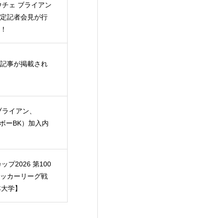
ウチェ ブライアン
定記者会見が行
！
記事が掲載され
ブライアン、
ルボーBK）加入内
プ2026 第100
ッカーリーグ戦
日本大学】