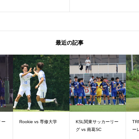
最近の記事
リー
Rookie vs 専修大学
KSL関東サッカーリー
TR
グ vs 南葛SC
ーレ