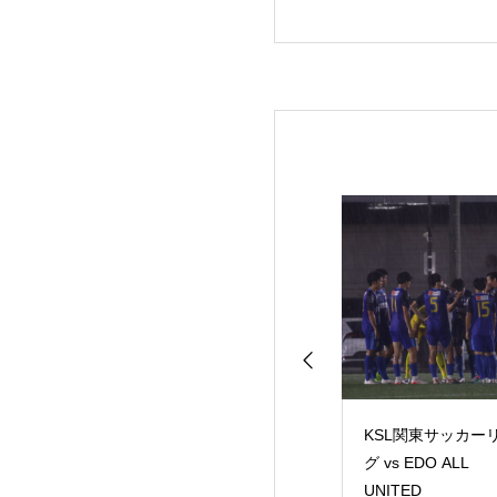
L関東サッカーリー
TRM vs 産業能率大学
KSL関東サッカー
 東京23FC
グ vs EDO ALL
UNITED