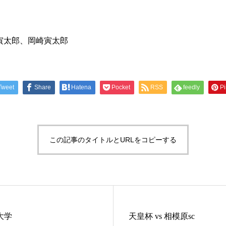
寅太郎、岡崎寅太郎
Tweet
Share
Hatena
Pocket
RSS
feedly
Pi
この記事のタイトルとURLをコピーする
院大学
天皇杯 vs 相模原sc