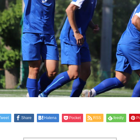
Tweet
Share
Hatena
Pocket
RSS
feedly
Pi