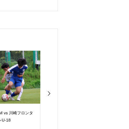
M vs 川崎フロンタ
2026年度 第10回関東
KSL関東サッカ
U-18
大学サッカーリーグ新
グ vs 流通経済
人戦 グループリーグ
ラゴンズ龍ケ崎