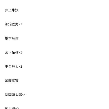
井上隼汰
加治佐海×2
坂本翔偉
宮下拓弥×3
中台翔太×2
加藤嵩寅
福岡蓮太郎×4
細川楓×2