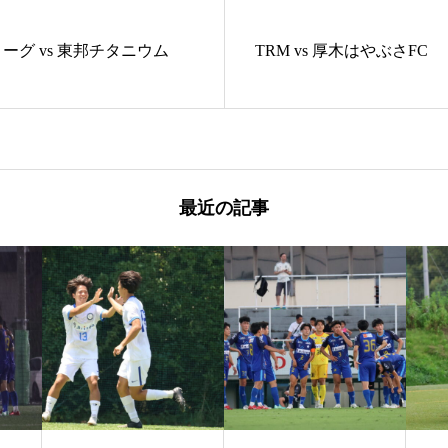
ーグ vs 東邦チタニウム
TRM vs 厚木はやぶさFC
最近の記事