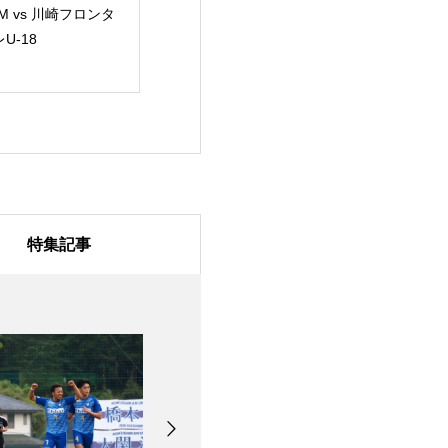
M vs 川崎フロンタ
2026年度 第10回関東
KSL関東サッカ
U-18
大学サッカーリーグ新
グ vs 流通経済
人戦 グループリーグ
ラゴンズ龍ケ崎
第3節 vs 明治大学
特集記事