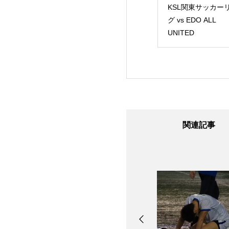
L関東サッカーリー
TRM vs 産業能率大学
KSL関東サッカー
 東京23FC
グ vs EDO ALL
UNITED
関連記事