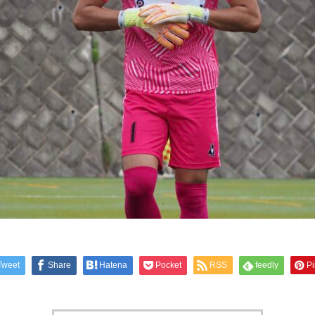
Tweet
Share
Hatena
Pocket
RSS
feedly
Pi