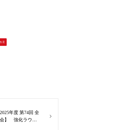
n it
s 2025年度 第74回 全
会】 強化ラウン