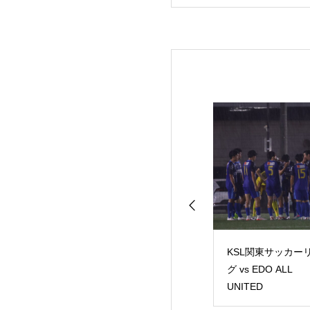
L関東サッカーリー
TRM vs 産業能率大学
KSL関東サッカー
 東京23FC
グ vs EDO ALL
UNITED