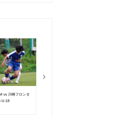
M vs 川崎フロンタ
2026年度 第10回関東
KSL関東サッカ
U-18
大学サッカーリーグ新
グ vs 流通経済
人戦 グループリーグ
ラゴンズ龍ケ崎
第3節 vs 明治大学