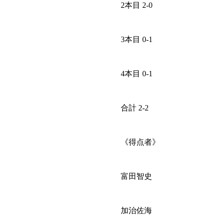
2本目 2-0
3本目 0-1
4本目 0-1
合計 2-2
《得点者》
富田智史
加治佐海