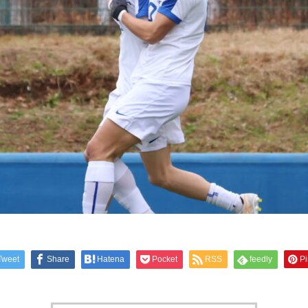
Tweet
Share
Hatena
Pocket
RSS
feedly
Pi