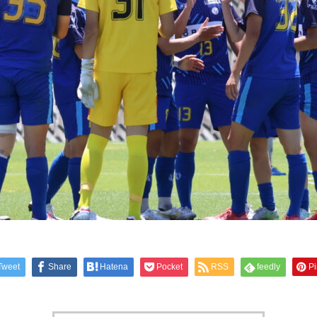
Tweet
Share
Hatena
Pocket
RSS
feedly
Pi