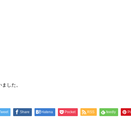
いました。
Tweet
Share
Hatena
Pocket
RSS
feedly
Pi