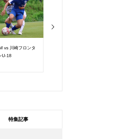
M vs 川崎フロンタ
2026年度 第10回関東
KSL関東サッカ
U-18
大学サッカーリーグ新
グ vs 流通経済
人戦 グループリーグ
ラゴンズ龍ケ崎
第3節 vs 明治大学
特集記事