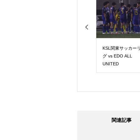
L関東サッカーリー
TRM vs 産業能率大学
KSL関東サッカー
 東京23FC
グ vs EDO ALL
UNITED
関連記事