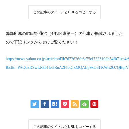
この記事のタイトルとURLをコピーする
弊部所属の肥田野 蓮治（4年/関東第一）の記事が掲載されました
ので下記リンクからぜひご覧ください！
https://news.yahoo.co.jp/articles/d3b7d72626fe6c75ef7223102b54f071ec4
fbclid=PAQ0xDSwLRkb1leHRuA2FlbQIxMQABp9xOSFKWrt2O7QItq
この記事のタイトルとURLをコピーする